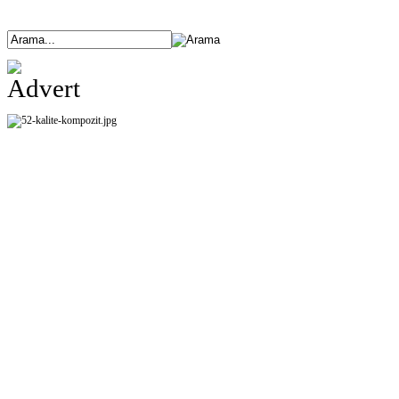
ANASAYFA
ÜRÜNLERİMİZ
HAKKIMIZDA
ETKİNLİKLER
BANK