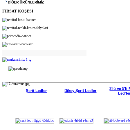
DİĞER ÜRÜNLERİMİZ
FIRSAT KÖŞESİ
3′lü ve 5′li
Şerit Ledler
Dikey Şerit Ledler
Led’le