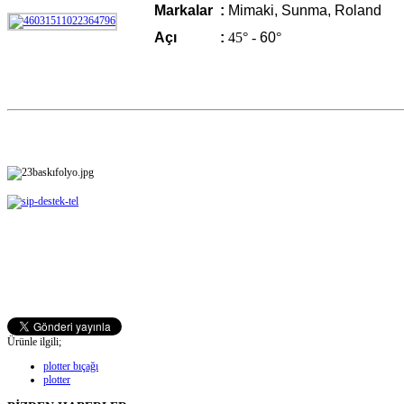
Markalar :
Mimaki, Sunma, Roland
Açı :
45° -
60
°
Ürünle ilgili;
plotter bıçağı
plotter