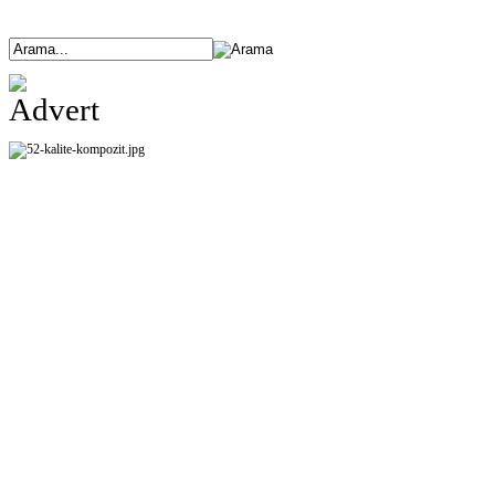
ANASAYFA
ÜRÜNLERİMİZ
HAKKIMIZDA
ETKİNLİKLER
BANK