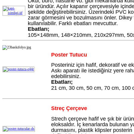
Okul, büro, hastane vb. gibi mekânlarda kull
bir üründür. Açılır kapanır çerçevesiyle içind
şekilde değiştirebilirsiniz. Üzerindeki PVC
zarar görmesini ve bozulmasını önler. Dikey 
kullanılabilir. Farklı ebatları mevcuttur.
Ebatları;
105×148mm,
148×210mm,
210x297mm,
50
Poster Tutucu
Posteriniz için hafif, dekoratif ve 
Askı aparatı ile istediğiniz yere r
edebilirsiniz.
Ebatları;
21 cm,
30 cm,
50 cm,
70 cm,
100 
Streç Çerçeve
Strech çerçeve hafif ve şık bir ü
eloksaldır. İç kenarlarda bulunan y
durmasını, plastik klipsler posterin