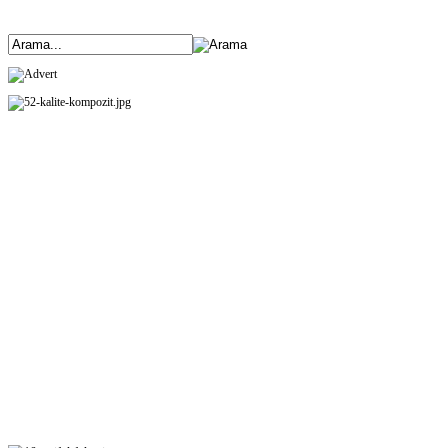
ANASAYFA
ÜRÜNLERİMİZ
HAKKIMIZDA
ETKİNLİKLER
BANK